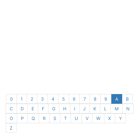
0
1
2
3
4
5
6
7
8
9
A
B
C
D
E
F
G
H
I
J
K
L
M
N
O
P
Q
R
S
T
U
V
W
X
Y
Z