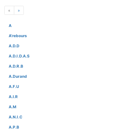
«
»
A
A'rebours
A.D.D
A.D.I.D.A.S
A.D.R.B
A.Durand
A.F.U
A.I.R
A.M
A.N.I.C
A.P.B