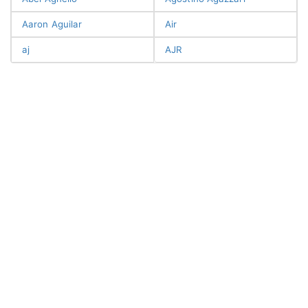
Aaron Aguilar
Air
aj
AJR