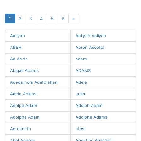
1
2
3
4
5
6
»
Aaliyah
Aaliyah Aaliyah
ABBA
Aaron Accetta
Ad Aarts
adam
Abigail Adams
ADAMS
Adedamola Adefolahan
Adele
Adele Adkins
adler
Adolpe Adam
Adolph Adam
Adolphe Adam
Adolphe Adams
Aerosmith
afasi
Abel Agnello
Agostino Agazzari