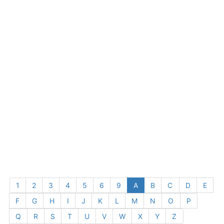
1
2
3
4
5
6
9
A
B
C
D
E
F
G
H
I
J
K
L
M
N
O
P
Q
R
S
T
U
V
W
X
Y
Z