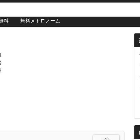
が無料
無料メトロノーム
リ
音
き