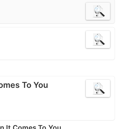
Comes To You
It Comes To You