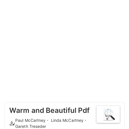
Warm and Beautiful Pdf
Paul McCartney・ Linda McCartney・
Gareth Treseder