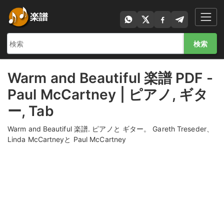
楽譜
検索
Warm and Beautiful 楽譜 PDF -
Paul McCartney | ピアノ, ギタ
ー, Tab
Warm and Beautiful 楽譜. ピアノと ギター。 Gareth Treseder、
Linda McCartneyと Paul McCartney