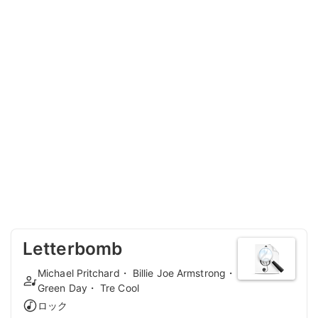
Letterbomb
Michael Pritchard・ Billie Joe Armstrong・
Green Day・ Tre Cool
ロック