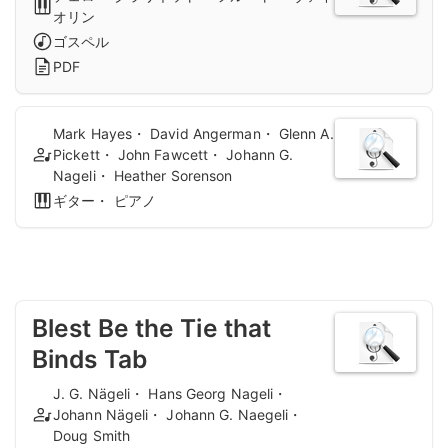
オリン
ゴスペル
PDF
Mark Hayes・ David Angerman・ Glenn A.
Pickett・ John Fawcett・ Johann G.
Nageli・ Heather Sorenson
ギター・ ピアノ
Blest Be the Tie that
Binds Tab
J. G. Nägeli・ Hans Georg Nageli・
Johann Nägeli・ Johann G. Naegeli・
Doug Smith