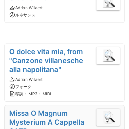
Adrian Willaert
ルネサンス
O dolce vita mia, from
"Canzone villanesche
alla napolitana"
Adrian Willaert
フォーク
移調・ MP3・ MIDI
Missa O Magnum
Mysterium A Cappella