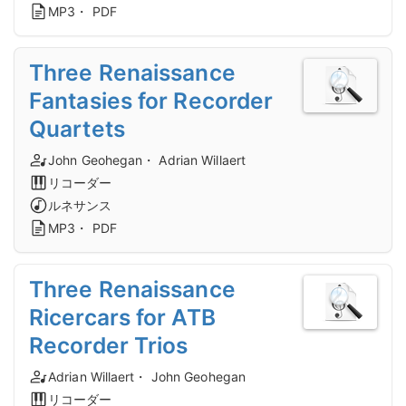
MP3・ PDF
Three Renaissance
Fantasies for Recorder
Quartets
John Geohegan・ Adrian Willaert
リコーダー
ルネサンス
MP3・ PDF
Three Renaissance
Ricercars for ATB
Recorder Trios
Adrian Willaert・ John Geohegan
リコーダー