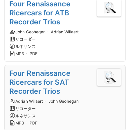
Four Renaissance
Ricercars for ATB
Recorder Trios
John Geohegan・ Adrian Willaert
リコーダー
ルネサンス
MP3・ PDF
Four Renaissance
Ricercars for SAT
Recorder Trios
Adrian Willaert・ John Geohegan
リコーダー
ルネサンス
MP3・ PDF